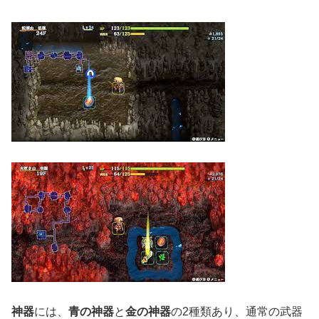
神器
には、
青の神器
と
金の神器
の2種類あり、通常の武器