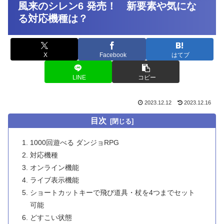
風来のシレン6 発売！ 新要素や気にな
る対応機種は？
X
Facebook
はてブ
LINE
コピー
2023.12.12
2023.12.16
目次
1000回遊べる ダンジョRPG
対応機種
オンライン機能
ライブ表示機能
ショートカットキーで飛び道具・杖を4つまでセット
可能
どすこい状態