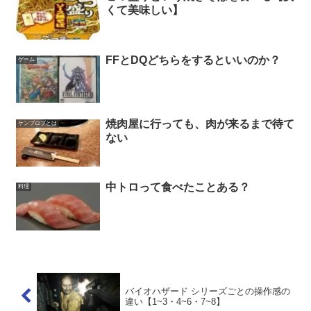
くて美味しい】
FFとDQどちらをするといいのか？
ゲーム
焼肉屋に行っても、肉が来るまで待て
ケンブロブとは
ない
中トロって食べたことある？
料理
バイオハザード シリーズごとの操作感の
違い【1~3・4~6・7~8】