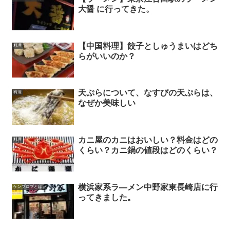
大醤 に行ってきた。
【中国料理】餃子としゅうまいはどち
料理
らがいいのか？
天ぷらについて、なすびの天ぷらは、
料理
なぜか美味しい
カニ屋のカニはおいしい？料金はどの
料理
くらい？カニ鍋の値段はどのくらい？
横浜家系ラ―メン中野家東長崎店に行
ケンブロブとは
ってきました。