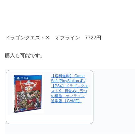
ドラゴンクエストⅩ オフライン 7722円
購入も可能です。
【送料無料】 Game
Soft (PlayStation 4) /
【PS4】ドラゴンクエ
ストX 目覚めし五つ
の種族 オフライン
通常版 【GAME】