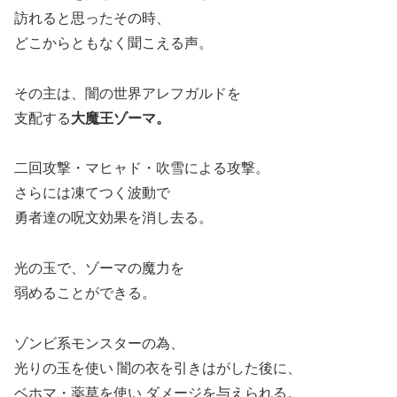
訪れると思ったその時、
どこからともなく聞こえる声。
その主は、闇の世界アレフガルドを
支配する
大魔王ゾーマ。
二回攻撃・マヒャド・吹雪による攻撃。
さらには凍てつく波動で
勇者達の呪文効果を消し去る。
光の玉で、ゾーマの魔力を
弱めることができる。
ゾンビ系モンスターの為、
光りの玉を使い 闇の衣を引きはがした後に、
ベホマ・薬草を使い ダメージを与えられる。