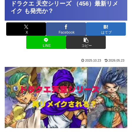
ドラクエ 天空シリーズ （456）最新リメ
イク も発売か？
X
Facebook
はてブ
LINE
コピー
2025.10.23
2026.05.23