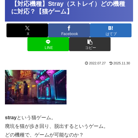
【対応機種】Stray（ストレイ）どの機種
に対応？【猫ゲーム】
X
Facebook
はてブ
LINE
コピー
2022.07.27
2025.11.30
stray
という猫ゲーム。
廃坑を猫が歩き回り、脱出するというゲーム。
どの機種で、ゲームが可能なのか？